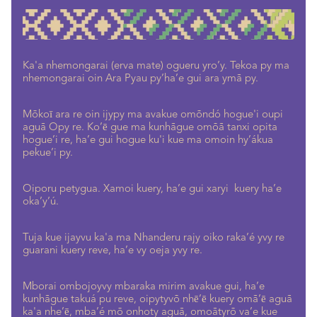
Ka'a nhemongarai (erva mate) ogueru yro’y. Tekoa py ma
nhemongarai oin Ara Pyau py’ha’e gui ara ymã py.
Mõkoī ara re oin ijypy ma avakue omõndó hogue'i oupi
aguã Opy re. Ko’ē gue ma kunhãgue omõã tanxi opita
hogue’i re, ha’e gui hogue ku'i kue ma omoin hy’ákua
pekue’i py.
Oiporu petygua. Xamoi kuery, ha’e gui xaryi kuery ha’e
oka’y’ú.
Tuja kue ijayvu ka'a ma Nhanderu rajy oiko raka’é yvy re
guarani kuery reve, ha’e vy oeja yvy re.
Mborai ombojoyvy mbaraka mirim avakue gui, ha’e
kunhãgue takuá pu reve, oipytyvõ nhē’ē kuery omã’ē aguã
ka'a nhe’ē, mba’é mõ onhoty aguã, omoãtyrõ va’e kue