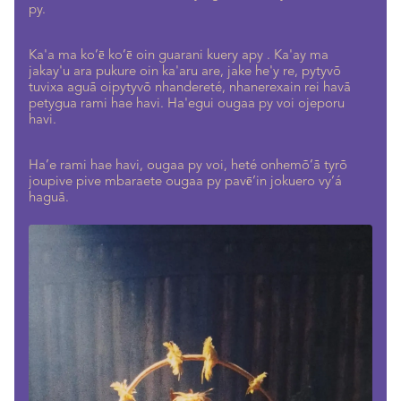
py.
Ka'a ma ko’ē ko’ē oin guarani kuery apy . Ka'ay ma
jakay'u ara pukure oin ka'aru are, jake he'y re, pytyvõ
tuvixa aguã oipytyvõ nhandereté, nhanerexain rei havã
petygua rami hae havi. Ha'egui ougaa py voi ojeporu
havi.
Ha’e rami hae havi, ougaa py voi, heté onhemõ’ã tyrõ
joupive pive mbaraete ougaa py pavē’in jokuero vy’á
haguã.