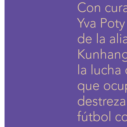
Con cura
Yva Poty
de la al
Kunhang
la lucha
que ocup
destreza
fútbol c