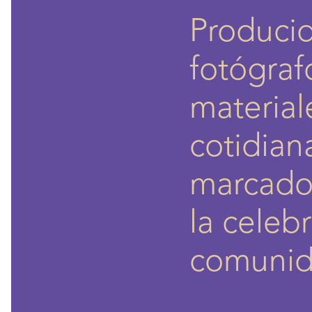
Producid
fotógraf
materia
cotidian
marcado 
la celeb
comunida