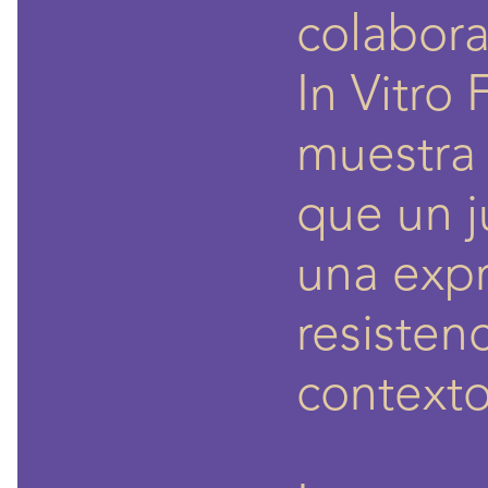
colabora
In Vitro 
muestra 
que un j
una expr
resisten
context