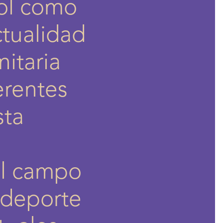
bol como
ctualidad
taria​​
erentes
sta
el campo
deporte ​​