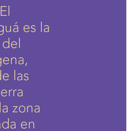
El
guá es la
 del
gena,
e las
erra
la zona
ada en