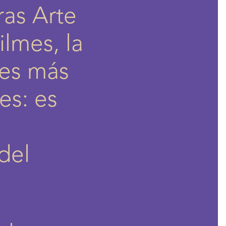
ras Arte
ilmes, la
 es más
es: es
del