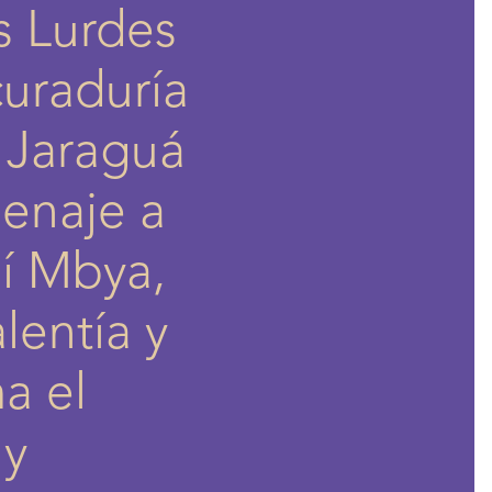
s Lurdes
curaduría
, Jaraguá
enaje a
ní Mbya,
lentía y
a el
 y