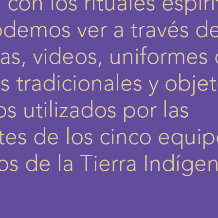
con los rituales espiri
demos ver a través d
ías, videos, uniformes
s tradicionales y obje
s utilizados por las
tes de los cinco equi
s de la Tierra Indíge
.