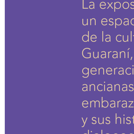
La expos
un espac
de la cul
Guaraní,
generaci
ancianas
embaraz
y sus his