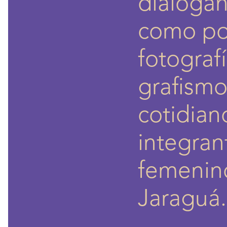
dialogan 
como po
fotograf
grafismo
cotidiano
integran
femenino
Jaraguá