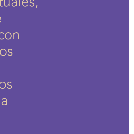
tuales,
e
 con
tos
pos
na