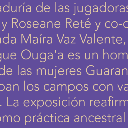
duría de las jugadora
 y Roseane Reté y co-
iada Maíra Vaz Valente
ue Ouga'a es un hom
 de las mujeres Guara
an los campos con va
. La exposición reafirm
omo práctica ancestral