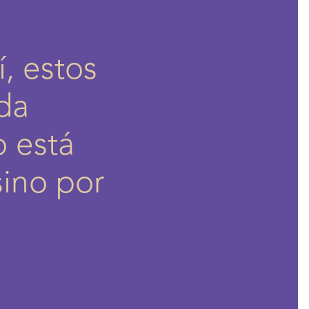
, estos
da
o está
sino por